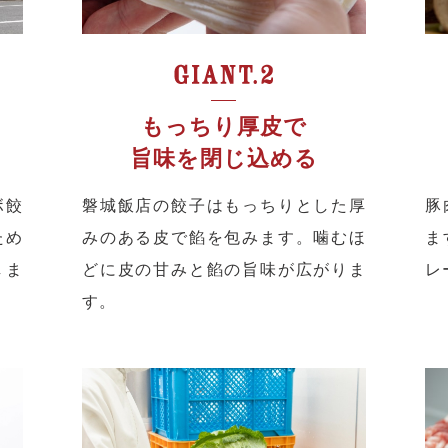
もっちり厚皮で
旨味を閉じ込める
ボ餃
磐城飯店の餃子はもっちりとした厚
豚
ため
みのある皮で餡を包みます。噛むほ
ま
しま
どに皮の甘みと餡の旨味が広がりま
レ
す。