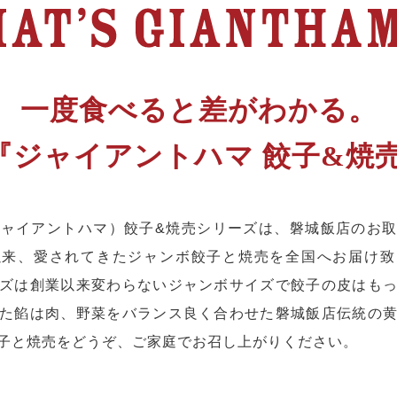
一度食べると差がわかる。
『ジャイアントハマ 餃子&焼売
A（ジャイアントハマ）餃子&焼売シリーズは、磐城飯店のお
以来、愛されてきたジャンボ餃子と焼売を全国へお届け致
ズは創業以来変わらないジャンボサイズで餃子の皮はも
2つのネットショップから
ご購入いただけます
た餡は肉、野菜をバランス良く合わせた磐城飯店伝統の
子と焼売をどうぞ、ご家庭でお召し上がりください。
楽天市場
BASE