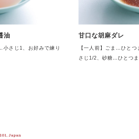
醤油
甘口な胡麻ダレ
…小さじ1、お好みで練り
【一人前】ごま…ひとつ
さじ1/2、砂糖…ひとつ
101, Japan