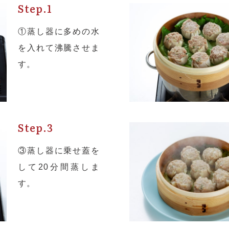
Step.1
楽天市場
BASE
①蒸し器に多めの水
を入れて沸騰させま
ご購入はコチラ
ご購入はコチ
す。
Step.3
③蒸し器に乗せ蓋を
して20分間蒸しま
す。