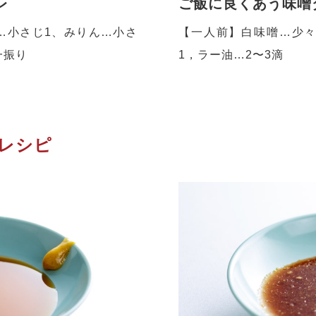
レ
ご飯に良くあう味噌
…小さじ1、みりん…小さ
【一人前】白味噌…少々
一振り
1，ラー油…2〜3滴
レシピ