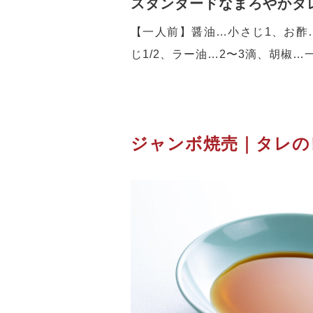
スタンダードなまろやかタ
【一人前】醤油…小さじ1、お酢
じ1/2、ラー油…2〜3滴、胡椒…
ジャンボ焼売｜タレの